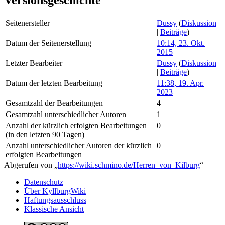
Versionsgeschichte
Seitenersteller
Dussy
(
Diskussion
|
Beiträge
)
Datum der Seitenerstellung
10:14, 23. Okt.
2015
Letzter Bearbeiter
Dussy
(
Diskussion
|
Beiträge
)
Datum der letzten Bearbeitung
11:38, 19. Apr.
2023
Gesamtzahl der Bearbeitungen
4
Gesamtzahl unterschiedlicher Autoren
1
Anzahl der kürzlich erfolgten Bearbeitungen
0
(in den letzten 90 Tagen)
Anzahl unterschiedlicher Autoren der kürzlich
0
erfolgten Bearbeitungen
Abgerufen von „
https://wiki.schmino.de/Herren_von_Kilburg
“
Datenschutz
Über KyllburgWiki
Haftungsausschluss
Klassische Ansicht