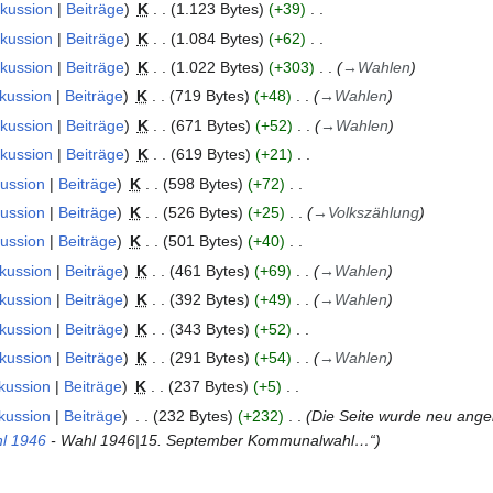
skussion
Beiträge
K
1.123 Bytes
+39
skussion
Beiträge
K
1.084 Bytes
+62
skussion
Beiträge
K
1.022 Bytes
+303
→
Wahlen
kussion
Beiträge
K
719 Bytes
+48
→
Wahlen
skussion
Beiträge
K
671 Bytes
+52
→
Wahlen
skussion
Beiträge
K
619 Bytes
+21
kussion
Beiträge
K
598 Bytes
+72
kussion
Beiträge
K
526 Bytes
+25
→
Volkszählung
kussion
Beiträge
K
501 Bytes
+40
kussion
Beiträge
K
461 Bytes
+69
→
Wahlen
kussion
Beiträge
K
392 Bytes
+49
→
Wahlen
kussion
Beiträge
K
343 Bytes
+52
kussion
Beiträge
K
291 Bytes
+54
→
Wahlen
kussion
Beiträge
K
237 Bytes
+5
kussion
Beiträge
232 Bytes
+232
Die Seite wurde neu ange
l
1946
- Wahl 1946|15. September Kommunalwahl…“