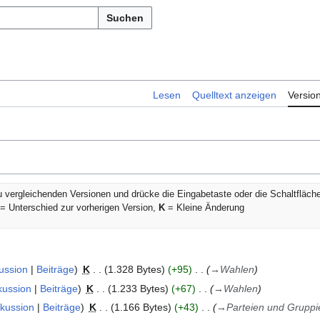
Suchen
Lesen
Quelltext anzeigen
Versio
u vergleichenden Versionen und drücke die Eingabetaste oder die Schaltfläc
= Unterschied zur vorherigen Version,
K
= Kleine Änderung
ussion
Beiträge
K
1.328 Bytes
+95
→
Wahlen
kussion
Beiträge
K
1.233 Bytes
+67
→
Wahlen
skussion
Beiträge
K
1.166 Bytes
+43
→
Parteien und Grupp