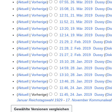
.
6
Aktuell
Vorherige
07:55, 26. Mär. 2019
Dussy
Di
r
A
.
K
Aktuell
Vorherige
15:08, 21. Mär. 2019
Dussy
Di
2
z
p
M
e
K
1
Aktuell
Vorherige
12:31, 21. Mär. 2019
Dussy
Di
2
r
ä
i
e
.
0
Aktuell
Vorherige
11:52, 21. Mär. 2019
Dussy
Dis
i
r
n
i
M
2
l
Aktuell
Vorherige
13:20, 19. Mär. 2019
Dussy
Di
1
z
e
n
ä
3
2
9
2
B
Aktuell
Vorherige
12:14, 19. Mär. 2019
Dussy
Di
e
r
0
.
0
K
e
B
Aktuell
Vorherige
21:29, 2. Feb. 2019
Dussy
Dis
2
z
2
M
1
e
a
K
e
.
2
Aktuell
Vorherige
21:28, 2. Feb. 2019
Dussy
Dis
1
ä
9
i
r
e
a
F
0
Aktuell
Vorherige
21:27, 2. Feb. 2019
Dussy
Dis
r
n
b
i
r
e
1
K
Aktuell
Vorherige
15:10, 28. Jan. 2019
Dussy
Dis
2
z
e
e
n
b
b
9
e
8
2
B
i
Aktuell
Vorherige
14:59, 28. Jan. 2019
Dussy
Dis
e
e
r
i
.
0
e
t
B
i
Aktuell
Vorherige
13:10, 28. Jan. 2019
Dussy
Dis
u
n
J
1
a
u
K
e
t
a
Aktuell
Vorherige
13:46, 25. Jan. 2019
Dussy
Dis
2
e
a
9
r
n
e
a
u
r
5
B
Aktuell
Vorherige
11:46, 24. Jan. 2019
Dussy
Dis
2
n
b
g
i
r
n
2
.
K
e
4
Aktuell
Vorherige
11:45, 24. Jan. 2019
Dussy
Dis
u
e
s
n
b
g
0
J
e
a
.
Januar Reichstagswahl
1929
-
17. November Kommunalwah
a
i
z
e
e
s
1
a
i
r
J
r
t
u
B
i
z
9
n
n
b
a
2
u
s