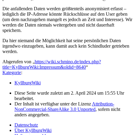
Die anfallenden Daten werden größtenteils anonymisiert erfasst –
lediglich die IP-Adresse könnte Rückschlüsse auf den User geben
(um dem nachzugehen mangelt es jedoch an Zeit und Interesse). Wir
werden die Daten niemals weitergeben und nicht dauerhaft
speichern.
Da hier niemand die Möglichkeit hat seine persönlichen Daten
irgendwo einzugeben, kann damit auch kein Schindluder getrieben
werden.
Abgerufen von „
https://wiki.schmino.de/index.php?
title=KyllburgWiki:Impressum&oldid=8640
“
Kategorie
:
KyllburgWiki
Diese Seite wurde zuletzt am 2. April 2024 um 15:55 Uhr
bearbeitet.
Der Inhalt ist verfügbar unter der Lizenz
Attribution-
NonCommercial-ShareAlike 3.0 Unported
, sofern nicht
anders angegeben.
Datenschutz
Über KyllburgWiki