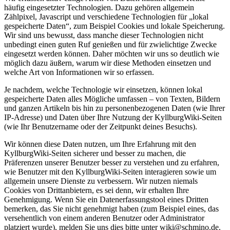
häufig eingesetzter Technologien. Dazu gehören allgemein
Zählpixel, Javascript und verschiedene Technologien für „lokal
gespeicherte Daten“, zum Beispiel Cookies und lokale Speicherung.
Wir sind uns bewusst, dass manche dieser Technologien nicht
unbedingt einen guten Ruf genießen und für zwielichtige Zwecke
eingesetzt werden können. Daher möchten wir uns so deutlich wie
möglich dazu äußern, warum wir diese Methoden einsetzen und
welche Art von Informationen wir so erfassen.
Je nachdem, welche Technologie wir einsetzen, können lokal
gespeicherte Daten alles Mögliche umfassen – von Texten, Bildern
und ganzen Artikeln bis hin zu personenbezogenen Daten (wie Ihrer
IP-Adresse) und Daten über Ihre Nutzung der KyllburgWiki-Seiten
(wie Ihr Benutzername oder der Zeitpunkt deines Besuchs).
Wir können diese Daten nutzen, um Ihre Erfahrung mit den
KyllburgWiki-Seiten sicherer und besser zu machen, die
Präferenzen unserer Benutzer besser zu verstehen und zu erfahren,
wie Benutzer mit den KyllburgWiki-Seiten interagieren sowie um
allgemein unsere Dienste zu verbessern. Wir nutzen niemals
Cookies von Drittanbietern, es sei denn, wir erhalten Ihre
Genehmigung. Wenn Sie ein Datenerfassungstool eines Dritten
bemerken, das Sie nicht genehmigt haben (zum Beispiel eines, das
versehentlich von einem anderen Benutzer oder Administrator
platziert wurde), melden Sie uns dies bitte unter wiki@schmino.de.