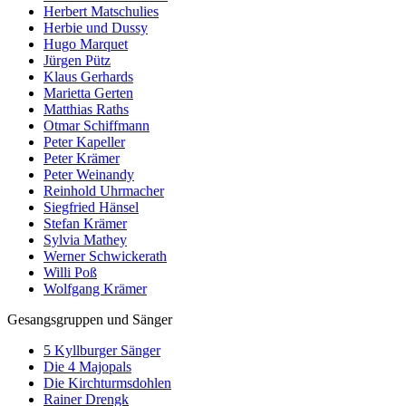
Herbert Matschulies
Herbie und Dussy
Hugo Marquet
Jürgen Pütz
Klaus Gerhards
Marietta Gerten
Matthias Raths
Otmar Schiffmann
Peter Kapeller
Peter Krämer
Peter Weinandy
Reinhold Uhrmacher
Siegfried Hänsel
Stefan Krämer
Sylvia Mathey
Werner Schwickerath
Willi Poß
Wolfgang Krämer
Gesangsgruppen und Sänger
5 Kyllburger Sänger
Die 4 Majopals
Die Kirchturmsdohlen
Rainer Drengk