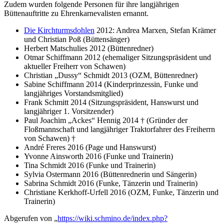
Zudem wurden folgende Personen für ihre langjährigen
Büttenauftritte zu Ehrenkarnevalisten ernannt.
Die Kirchturmsdohlen
2012: Andrea Marxen, Stefan Krämer
und Christian Poß (Büttensänger)
Herbert Matschulies 2012 (Büttenredner)
Otmar Schiffmann 2012 (ehemaliger Sitzungspräsident und
aktueller Freiherr von Schawen)
Christian „Dussy“ Schmidt 2013 (OZM, Büttenredner)
Sabine Schiffmann 2014 (Kinderprinzessin, Funke und
langjähriges Vorstandsmitglied)
Frank Schmitt 2014 (Sitzungspräsident, Hanswurst und
langjähriger 1. Vorsitzender)
Paul Joachim „Ackes“ Hennig 2014 † (Gründer der
Floßmannschaft und langjähriger Traktorfahrer des Freiherrn
von Schawen) †
André Freres 2016 (Page und Hanswurst)
Yvonne Ainsworth 2016 (Funke und Trainerin)
Tina Schmidt 2016 (Funke und Trainerin)
Sylvia Ostermann 2016 (Büttenrednerin und Sängerin)
Sabrina Schmidt 2016 (Funke, Tänzerin und Trainerin)
Christiane Kerkhoff-Urfell 2016 (OZM, Funke, Tänzerin und
Trainerin)
Abgerufen von „
https://wiki.schmino.de/index.php?