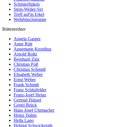
Schmierfinken
Stein-Weiler-Sei
Treff auf'm Erkel
Wehrbüschgruppe
Büttenredner
Angela Gasper
Anne Rütt
Annemarie Kronibus
Arnold Boltz
Bernhard Zins
Christian Poß
Christian Schmidt
Elisabeth Weber
Ernst Weber
Frank Schmitt
Franz Schluifelder
Franz-Josef Heinz
Gertrud Hänsel
Gretel Brück
Hans Josef Uhrmacher
Heinz Dahm
Hella Lano
Helmut Schwickerath