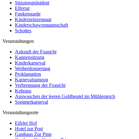
Sitzungspräsident
Elferrat
Funkengarde
Kinderprinzenpaar
Kinderschawenmannschaft
Schottes
Veranstaltungen
Ankunft der Foasicht
Kappensitzung
Kinderkarneval
Weiberdonnerstag
Proklamation
Karnevalsumzug
Verbrennung der Foasicht
Kehraus
Auswaschen der leeren Geldbeutel im Mühlenteich
Sommerkarneval
Veranstaltungsorte
Eifeler Hof
Hotel zur Post
Gasthaus Zur Pinn