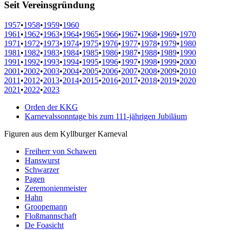
Seit Vereinsgründung
1957
•
1958
•
1959
•
1960
1961
•
1962
•
1963
•
1964
•
1965
•
1966
•
1967
•
1968
•
1969
•
1970
1971
•
1972
•
1973
•
1974
•
1975
•
1976
•
1977
•
1978
•
1979
•
1980
1981
•
1982
•
1983
•
1984
•
1985
•
1986
•
1987
•
1988
•
1989
•
1990
1991
•
1992
•
1993
•
1994
•
1995
•
1996
•
1997
•
1998
•
1999
•
2000
2001
•
2002
•
2003
•
2004
•
2005
•
2006
•
2007
•
2008
•
2009
•
2010
2011
•
2012
•
2013
•
2014
•
2015
•
2016
•
2017
•
2018
•
2019
•
2020
2021
•
2022
•
2023
Orden der KKG
Karnevalssonntage bis zum 111-jährigen Jubiläum
Figuren aus dem Kyllburger Karneval
Freiherr von Schawen
Hanswurst
Schwarzer
Pagen
Zeremonienmeister
Hahn
Groopemann
Floßmannschaft
De Foasicht