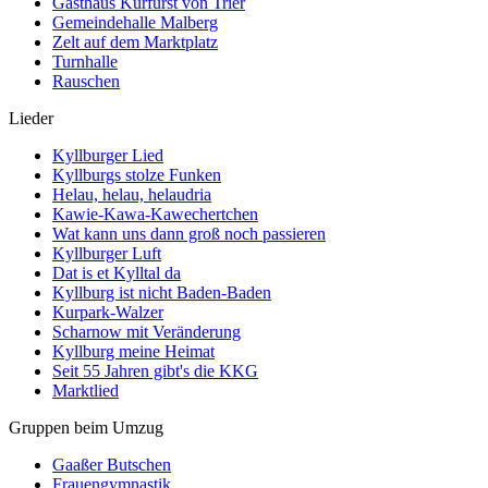
Gasthaus Kurfürst von Trier
Gemeindehalle Malberg
Zelt auf dem Marktplatz
Turnhalle
Rauschen
Lieder
Kyllburger Lied
Kyllburgs stolze Funken
Helau, helau, helaudria
Kawie-Kawa-Kawechertchen
Wat kann uns dann groß noch passieren
Kyllburger Luft
Dat is et Kylltal da
Kyllburg ist nicht Baden-Baden
Kurpark-Walzer
Scharnow mit Veränderung
Kyllburg meine Heimat
Seit 55 Jahren gibt's die KKG
Marktlied
Gruppen beim Umzug
Gaaßer Butschen
Frauengymnastik