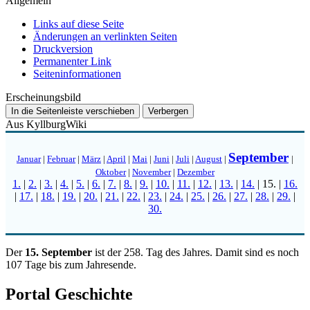
Allgemein
Links auf diese Seite
Änderungen an verlinkten Seiten
Druckversion
Permanenter Link
Seiten­­informationen
Erscheinungsbild
In die Seitenleiste verschieben
Verbergen
Aus KyllburgWiki
September
Januar
|
Februar
|
März
|
April
|
Mai
|
Juni
|
Juli
|
August
|
|
Oktober
|
November
|
Dezember
1.
|
2.
|
3.
|
4.
|
5.
|
6.
|
7.
|
8.
|
9.
|
10.
|
11.
|
12.
|
13.
|
14.
|
15.
|
16.
|
17.
|
18.
|
19.
|
20.
|
21.
|
22.
|
23.
|
24.
|
25.
|
26.
|
27.
|
28.
|
29.
|
30.
Der
15. September
ist der 258. Tag des Jahres. Damit sind es noch
107 Tage bis zum Jahresende.
Portal Geschichte