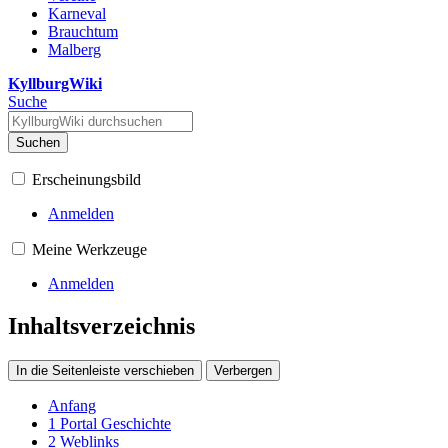
Karneval
Brauchtum
Malberg
KyllburgWiki
Suche
Suchen
Erscheinungsbild
Anmelden
Meine Werkzeuge
Anmelden
Inhaltsverzeichnis
In die Seitenleiste verschieben
Verbergen
Anfang
1
Portal Geschichte
2
Weblinks