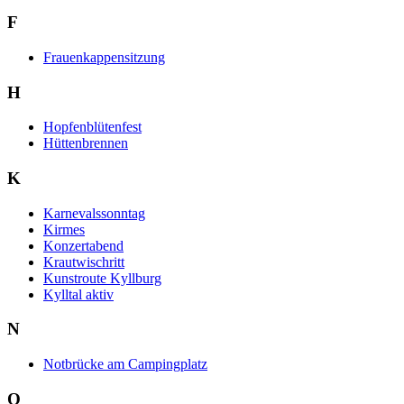
F
Frauenkappensitzung
H
Hopfenblütenfest
Hüttenbrennen
K
Karnevalssonntag
Kirmes
Konzertabend
Krautwischritt
Kunstroute Kyllburg
Kylltal aktiv
N
Notbrücke am Campingplatz
O