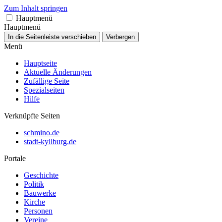
Zum Inhalt springen
Hauptmenü
Hauptmenü
In die Seitenleiste verschieben
Verbergen
Menü
Hauptseite
Aktuelle Änderungen
Zufällige Seite
Spezialseiten
Hilfe
Verknüpfte Seiten
schmino.de
stadt-kyllburg.de
Portale
Geschichte
Politik
Bauwerke
Kirche
Personen
Vereine