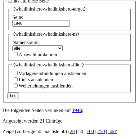
Links auf diese Seite
⧼whatlinkshere-whatlinkshere-target⧽
Seite:
⧼whatlinkshere-whatlinkshere-ns⧽
Namensraum:
Auswahl umkehren
⧼whatlinkshere-whatlinkshere-filter⧽
Vorlageneinbindungen ausblenden
Links ausblenden
Weiterleitungen ausblenden
Los
Die folgenden Seiten verlinken auf
1946
:
Angezeigt werden 21 Einträge.
Zeige (
vorherige 50
|
nächste 50
) (
20
|
50
|
100
|
250
|
500
)