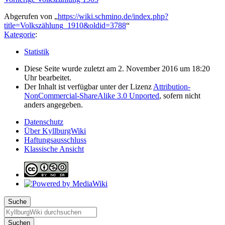
Abgerufen von „
https://wiki.schmino.de/index.php?
title=Volkszählung_1910&oldid=3788
“
Kategorie
:
Statistik
Diese Seite wurde zuletzt am 2. November 2016 um 18:20
Uhr bearbeitet.
Der Inhalt ist verfügbar unter der Lizenz
Attribution-
NonCommercial-ShareAlike 3.0 Unported
, sofern nicht
anders angegeben.
Datenschutz
Über KyllburgWiki
Haftungsausschluss
Klassische Ansicht
Suche
Suchen