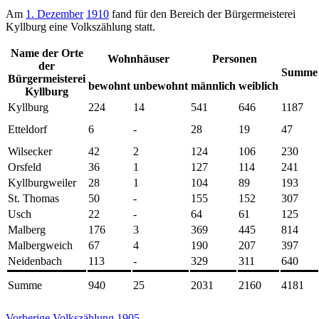
Am
1. Dezember
1910
fand für den Bereich der Bürgermeisterei
Kyllburg eine Volkszählung statt.
Name der Orte
Wohnhäuser
Personen
der
Summe
Bürgermeisterei
bewohnt
unbewohnt
männlich
weiblich
Kyllburg
Kyllburg
224
14
541
646
1187
Etteldorf
6
-
28
19
47
Wilsecker
42
2
124
106
230
Orsfeld
36
1
127
114
241
Kyllburgweiler
28
1
104
89
193
St. Thomas
50
-
155
152
307
Usch
22
-
64
61
125
Malberg
176
3
369
445
814
Malbergweich
67
4
190
207
397
Neidenbach
113
-
329
311
640
Summe
940
25
2031
2160
4181
Vorherige Volkszählung 1905