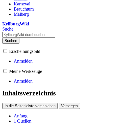
Karneval
Brauchtum
Malberg
KyllburgWiki
Suche
Suchen
Erscheinungsbild
Anmelden
Meine Werkzeuge
Anmelden
Inhaltsverzeichnis
In die Seitenleiste verschieben
Verbergen
Anfang
1
Quellen