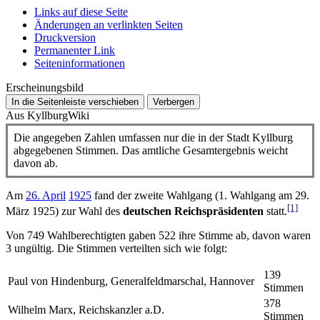
Links auf diese Seite
Änderungen an verlinkten Seiten
Druckversion
Permanenter Link
Seiten­­informationen
Erscheinungsbild
In die Seitenleiste verschieben
Verbergen
Aus KyllburgWiki
Die angegeben Zahlen umfassen nur die in der Stadt Kyllburg
abgegebenen Stimmen. Das amtliche Gesamtergebnis weicht
davon ab.
Am
26. April
1925
fand der zweite Wahlgang (1. Wahlgang am 29.
[1]
März 1925) zur Wahl des
deutschen Reichspräsidenten
statt.
Von 749 Wahlberechtigten gaben 522 ihre Stimme ab, davon waren
3 ungültig. Die Stimmen verteilten sich wie folgt:
139
Paul von Hindenburg, Generalfeldmarschal, Hannover
Stimmen
378
Wilhelm Marx, Reichskanzler a.D.
Stimmen