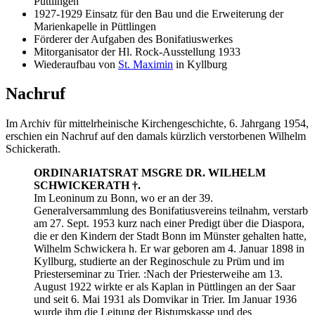
Püttlingen“
1927-1929 Einsatz für den Bau und die Erweiterung der
Marienkapelle in Püttlingen
Förderer der Aufgaben des Bonifatiuswerkes
Mitorganisator der Hl. Rock-Ausstellung 1933
Wiederaufbau von
St. Maximin
in Kyllburg
Nachruf
Im Archiv für mittelrheinische Kirchengeschichte, 6. Jahrgang 1954,
erschien ein Nachruf auf den damals kürzlich verstorbenen Wilhelm
Schickerath.
ORDINARIATSRAT MSGRE DR. WILHELM
SCHWICKERATH †.
Im Leoninum zu Bonn, wo er an der 39.
Generalversammlung des Bonifatiusvereins teilnahm, verstarb
am 27. Sept. 1953 kurz nach einer Predigt über die Diaspora,
die er den Kindern der Stadt Bonn im Münster gehalten hatte,
Wilhelm Schwickera h. Er war geboren am 4. Januar 1898 in
Kyllburg, studierte an der Reginoschule zu Prüm und im
Priesterseminar zu Trier. :Nach der Priesterweihe am 13.
August 1922 wirkte er als Kaplan in Püttlingen an der Saar
und seit 6. Mai 1931 als Domvikar in Trier. Im Januar 1936
wurde ihm die Leitung der Bistumskasse und des