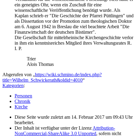
ein geneigtes Ohr, wenn ein Zuschuß für eine
wissenschaftliche Veröffentlichung benötigt wurde. Als
Kaplan schrieb er "Die Geschichte der Pfarrei Püttlingen" und
als Dissertation vor der Promotion zum theologischen Doktor
am 6. August 1942 in Breslau die viel beachtete Arbeit "Die
Finanzwirtschaft der deutschen Bistümer".
Die Gesellschaft für mittelrheinische Kirchengeschichte verlor
in ihm ein kenntnisreiches Mitglied ihres Verwaltungsrates R.
I. P.
Trier
Alois Thomas
Abgerufen von „
https://wiki.schmino.de/index.php?
title=Wilhelm_Schwickerath&oldid=4010
“
Kategorien
:
Personen
Chronik
Kirche
Diese Seite wurde zuletzt am 14. Februar 2017 um 09:43 Uhr
bearbeitet.
Der Inhalt ist verfügbar unter der Lizenz
Attribution-
NonCommercial-ShareAlike 3.0 Unported
, sofern nicht