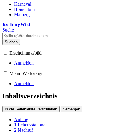
Karneval
Brauchtum
Malberg
KyllburgWiki
Suche
Suchen
Erscheinungsbild
Anmelden
Meine Werkzeuge
Anmelden
Inhaltsverzeichnis
In die Seitenleiste verschieben
Verbergen
Anfang
1
Lebensstationen
2
Nachruf