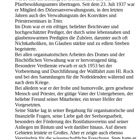
Pfarrbesoldungsamtes übertragen. Seit dem 23. Juli 1937 war
er Mitglied des Diözesanverwaltungsrats, in den letzten
Jahren auch des Verwaltungsrats des Konviktes und
Priesterseminars in Trier.
Im Dom war er ein eifriger, beliebter Beichtvater und
hochgeschätzter Prediger, der durch seine lebensnahen und
glaubenswarmen Predigten die Zuhörer, darunter auch oft
Nichtkatholiken, im Glauben stärkte und zu edlem Streben
begeisterte.
Bei allen organisatorischen Arbeiten des Domes und der
Bischöflichen Verwaltung war er hervorragend tätig.
Besondere Verdienste erwarb er sich 1953 bei der
Vorbereitung und Durchführung der Wallfahrt zum Hl. Rock
und bei den Sammlungen für die Notleidenden während und
nach dem Kriege.
Bei alledem war er der frohe und humorvolle, gern gesehene
Mensch und Priester, der gütige Vater der Untergebenen, der
beliebte Freund seiner Mitarbeiter, ein treuer Helfer der
Vorgesetzten.
Seine Stärke lag in seiner Begabung für organisatorische und
finanzielle Fragen, seine Liebe galt der Seelsorgsarbeit,
besonders der Förderung des Bonifatiusvereins und seiner
Anliegen im Bistum und weit darüber hinaus. Auf diesen
Gebieten leistete er Großes. Aber er zeigte auch ebenso
Verständnis für die wissenschaftliche Forschung. Stets hatte er