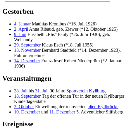
Gestorben
4. Januar
Matthias Kronibus (*16. Juli 1926)
2. April
Anna Ribaud, geb. Ziewer (*12. Oktober 1925)
9. Juni
Elisabeth „Elis“ Pauly (*26. Juni 1930), geb.
Weinandy
29. September
Klaus Esch (*18. Juli 1955)
18. November
Bernhard Stadtfeld (*14. Dezember 1923),
Fuhrunternehmer
14. Dezember
Franz-Josef Robert Niederprüm (*2. Januar
1936)
Veranstaltungen
28. Juli
bis
31. Juli
90 Jahre
Sportverein Kyllburg
18. September
Tag der offenen Tür in der neuen Kyllburger
Kindertagesstätte
2. Oktober
Einweihung der renovierten
alten Kyllbrücke
10. Dezember
und
11. Dezember
5. Adventlicher Stiftsberg
Ereignisse