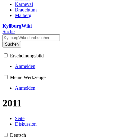
Karneval
Brauchtum
Malberg
KyllburgWiki
Suche
Suchen
Erscheinungsbild
Anmelden
Meine Werkzeuge
Anmelden
2011
Seite
Diskussion
Deutsch