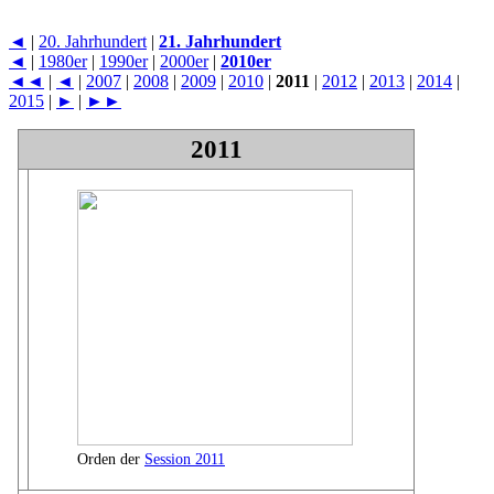
◄
|
20. Jahrhundert
|
21. Jahrhundert
◄
|
1980er
|
1990er
|
2000er
|
2010er
◄◄
|
◄
|
2007
|
2008
|
2009
|
2010
|
2011
|
2012
|
2013
|
2014
|
2015
|
►
|
►►
2011
Orden der
Session 2011